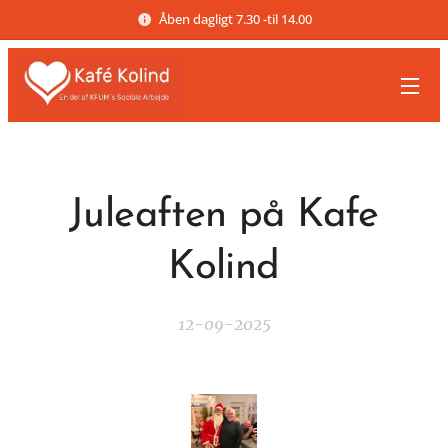
Åben dagligt 7.30 -til 14.00
Juleaften på Kafe
Kolind
12-09-2025